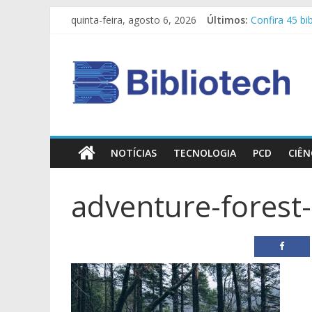
quinta-feira, agosto 6, 2026
Últimos:
Confira 45 bi
Secretário-g
Novos olhare
Vagas Empreg
Conheça 50 si
NOTÍCIAS
TECNOLOGIA
PCD
CIÊN
adventure-forest