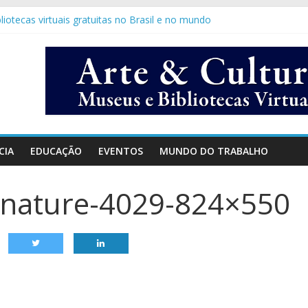
bliotecas virtuais gratuitas no Brasil e no mundo
eral da ONU pede que comunidade internacional amplie cooperação di
s
atic
tes de bibliotecas com livros online gratuitos!
CIA
EDUCAÇÃO
EVENTOS
MUNDO DO TRABALHO
-nature-4029-824×550