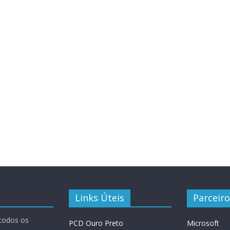
Links Úteis
Parceiro
 todos os
PCD Ouro Preto
Microsoft