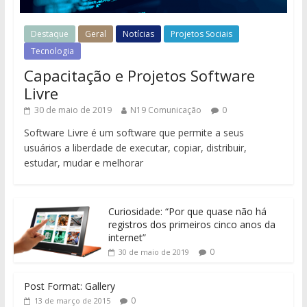
Destaque
Geral
Notícias
Projetos Sociais
Tecnologia
Capacitação e Projetos Software
Livre
30 de maio de 2019
N19 Comunicação
0
Software Livre é um software que permite a seus
usuários a liberdade de executar, copiar, distribuir,
estudar, mudar e melhorar
Curiosidade: “Por que quase não há
registros dos primeiros cinco anos da
internet”
0
30 de maio de 2019
Post Format: Gallery
0
13 de março de 2015