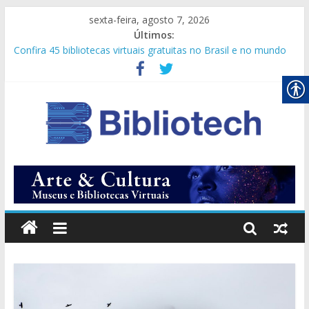
sexta-feira, agosto 7, 2026
Últimos:
Confira 45 bibliotecas virtuais gratuitas no Brasil e no mundo
Secretário-geral da ONU pede que comunidade internacional
amplie cooperação digital
Novos olhares
Vagas Empregatic
Conheça 50 sites de bibliotecas com livros online gratuitos!