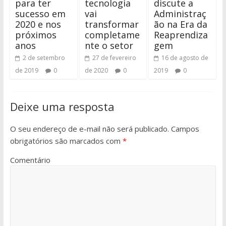
para ter
tecnologia
discute a
sucesso em
vai
Administraç
2020 e nos
transformar
ão na Era da
próximos
completame
Reaprendiza
anos
nte o setor
gem
2 de setembro
27 de fevereiro
16 de agosto de
de 2019
0
de 2020
0
2019
0
Deixe uma resposta
O seu endereço de e-mail não será publicado.
Campos
obrigatórios são marcados com
*
Comentário