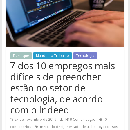
Destaque
Mundo do Trabalho
Tecnologia
7 dos 10 empregos mais
difíceis de preencher
estão no setor de
tecnologia, de acordo
com o Indeed
27 de novembro de 2019
N19 Comunicação
0
,
,
comentários
mercado de ti
mercado de trabalho
recursos