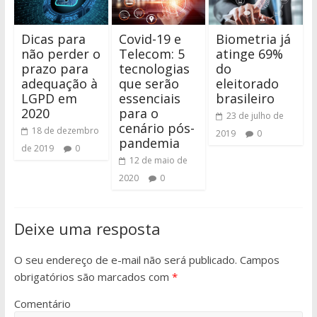
Dicas para
Covid-19 e
Biometria já
não perder o
Telecom: 5
atinge 69%
prazo para
tecnologias
do
adequação à
que serão
eleitorado
LGPD em
essenciais
brasileiro
2020
para o
23 de julho de
cenário pós-
18 de dezembro
2019
0
pandemia
de 2019
0
12 de maio de
2020
0
Deixe uma resposta
O seu endereço de e-mail não será publicado.
Campos
obrigatórios são marcados com
*
Comentário