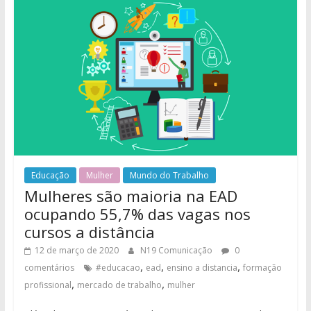
Educação
Mulher
Mundo do Trabalho
Mulheres são maioria na EAD
ocupando 55,7% das vagas nos
cursos a distância
12 de março de 2020
N19 Comunicação
0
,
,
,
comentários
#educacao
ead
ensino a distancia
formação
,
,
profissional
mercado de trabalho
mulher