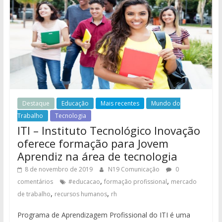
Destaque
Educação
Mais recentes
Mundo do
Trabalho
Tecnologia
ITI – Instituto Tecnológico Inovação
oferece formação para Jovem
Aprendiz na área de tecnologia
8 de novembro de 2019
N19 Comunicação
0
,
,
comentários
#educacao
formação profissional
mercado
,
,
de trabalho
recursos humanos
rh
Programa de Aprendizagem Profissional do ITI é uma