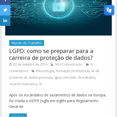
Mundo do Trabalho
LGPD: como se preparar para a
carreira de proteção de dados?
23 de outubro de 2019
N19 Comunicação
0
,
,
comentários
#tecnologia
formação profissional
lei de
,
,
,
protecao de dados pessoais
lgpd
mercado de trabalho
,
recursos humanos
rh
Após os escândalos de vazamentos de dados na Europa,
foi criada a GDPR (sigla em inglês para Regulamento
Geral de