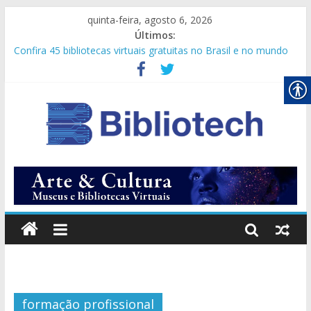
quinta-feira, agosto 6, 2026
Últimos:
Confira 45 bibliotecas virtuais gratuitas no Brasil e no mundo
Secretário-geral da ONU pede que comunidade internacional
amplie cooperação digital
Novos olhares
Vagas Empregatic
Conheça 50 sites de bibliotecas com livros online gratuitos!
formação profissional