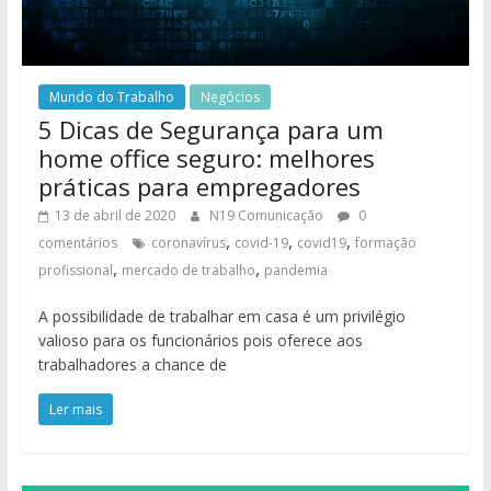
Mundo do Trabalho
Negócios
5 Dicas de Segurança para um
home office seguro: melhores
práticas para empregadores
13 de abril de 2020
N19 Comunicação
0
,
,
,
comentários
coronavírus
covid-19
covid19
formação
,
,
profissional
mercado de trabalho
pandemia
A possibilidade de trabalhar em casa é um privilégio
valioso para os funcionários pois oferece aos
trabalhadores a chance de
Ler mais