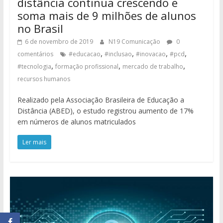
distância continua crescendo e
soma mais de 9 milhões de alunos
no Brasil
6 de novembro de 2019
N19 Comunicação
0
,
,
,
,
comentários
#educacao
#inclusao
#inovacao
#pcd
,
,
,
#tecnologia
formação profissional
mercado de trabalho
recursos humanos
Realizado pela Associação Brasileira de Educação a
Distância (ABED), o estudo registrou aumento de 17%
em números de alunos matriculados
Ler mais