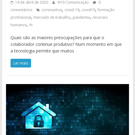
14 de abril de 2020
N19 Comunicação
0
,
,
,
comentários
coronavírus
covid-19
covid19
formação
,
,
,
profissional
mercado de trabalho
pandemia
recursos
,
humanos
rh
Quais são as maiores preocupações para que o
colaborador continue produtivo? Num momento em que
a tecnologia permite que muitos
Ler mais